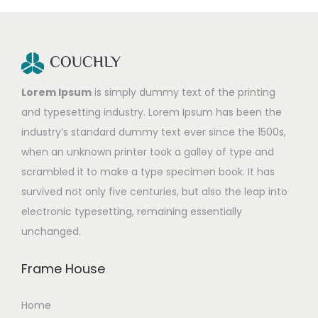
Lorem Ipsum
is simply dummy text of the printing
and typesetting industry. Lorem Ipsum has been the
industry’s standard dummy text ever since the 1500s,
when an unknown printer took a galley of type and
scrambled it to make a type specimen book. It has
survived not only five centuries, but also the leap into
electronic typesetting, remaining essentially
unchanged.
Frame House
Home