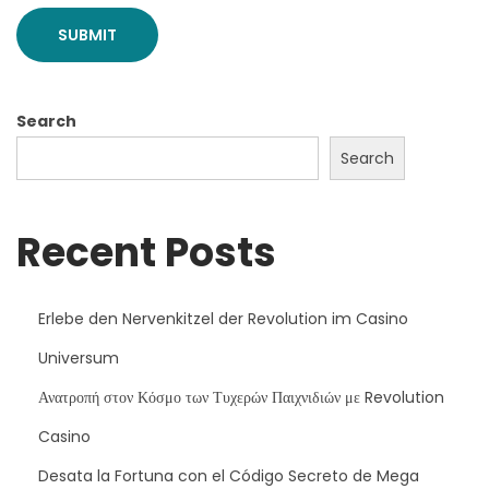
n
v
i
n
Search
c
Search
i
t
e
Recent Posts
C
a
s
Erlebe den Nervenkitzel der Revolution im Casino
i
Universum
n
Ανατροπή στον Κόσμο των Τυχερών Παιχνιδιών με Revolution
o
Casino
C
a
Desata la Fortuna con el Código Secreto de Mega