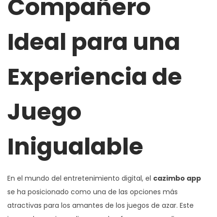
Compañero
0
n
n
,
2
Ideal para una
0
2
Experiencia de
6
Juego
Inigualable
En el mundo del entretenimiento digital, el
cazimbo app
se ha posicionado como una de las opciones más
atractivas para los amantes de los juegos de azar. Este