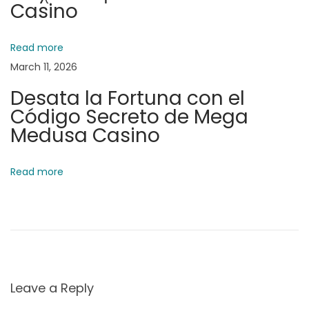
Casino
u
s
b
Read more
i
March 11, 2026
l
Desata la Fortuna con el
l
Código Secreto de Mega
y
Medusa Casino
b
e
Read more
t
s
e
t
r
a
Leave a Reply
s