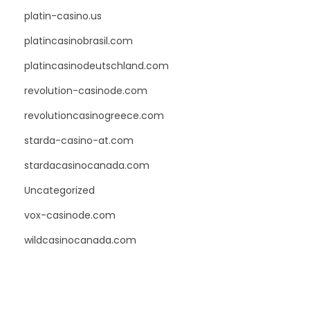
t
platin-casino.us
t
platincasinobrasil.com
o
m
platincasinodeutschland.com
a
revolution-casinode.com
t
revolutioncasinogreece.com
k
starda-casino-at.com
a
l
stardacasinocanada.com
l
Uncategorized
e
vox-casinode.com
wildcasinocanada.com