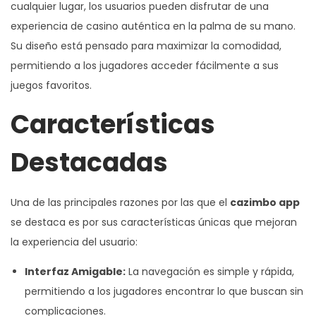
cualquier lugar, los usuarios pueden disfrutar de una
experiencia de casino auténtica en la palma de su mano.
Su diseño está pensado para maximizar la comodidad,
permitiendo a los jugadores acceder fácilmente a sus
juegos favoritos.
Características
Destacadas
Una de las principales razones por las que el
cazimbo app
se destaca es por sus características únicas que mejoran
la experiencia del usuario:
Interfaz Amigable:
La navegación es simple y rápida,
permitiendo a los jugadores encontrar lo que buscan sin
complicaciones.