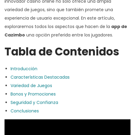
innovador casino online no solo ofrece una amplia
variedad de juegos, sino que también promete una
experiencia de usuario excepcional. En este artículo,
exploraremos todos los aspectos que hacen de la
app de
Cazimbo
una opción preferida entre los jugadores.
Tabla de Contenidos
Introducción
Características Destacadas
Variedad de Juegos
Bonos y Promociones
Seguridad y Confianza
Conclusiones