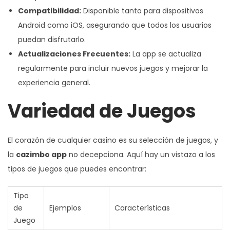
Compatibilidad:
Disponible tanto para dispositivos
Android como iOS, asegurando que todos los usuarios
puedan disfrutarlo.
Actualizaciones Frecuentes:
La app se actualiza
regularmente para incluir nuevos juegos y mejorar la
experiencia general.
Variedad de Juegos
El corazón de cualquier casino es su selección de juegos, y
la
cazimbo app
no decepciona. Aquí hay un vistazo a los
tipos de juegos que puedes encontrar:
Tipo
de
Ejemplos
Características
Juego