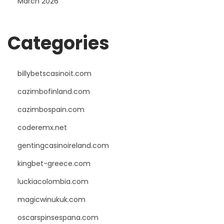
March 2026
h
t
u
Categories
m
a
billybetscasinoit.com
t
t
cazimbofinland.com
o
cazimbospain.com
m
coderemx.net
a
l
gentingcasinoireland.com
l
kingbet-greece.com
e
luckiacolombia.com
v
magicwinukuk.com
o
i
oscarspinsespana.com