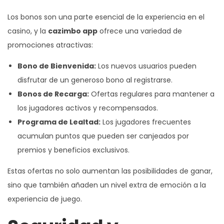
Los bonos son una parte esencial de la experiencia en el
casino, y la
cazimbo app
ofrece una variedad de
promociones atractivas:
Bono de Bienvenida:
Los nuevos usuarios pueden
disfrutar de un generoso bono al registrarse.
Bonos de Recarga:
Ofertas regulares para mantener a
los jugadores activos y recompensados.
Programa de Lealtad:
Los jugadores frecuentes
acumulan puntos que pueden ser canjeados por
premios y beneficios exclusivos.
Estas ofertas no solo aumentan las posibilidades de ganar,
sino que también añaden un nivel extra de emoción a la
experiencia de juego.