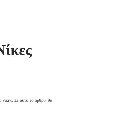
Νίκες
 νίκης. Σε αυτό το άρθρο, θα