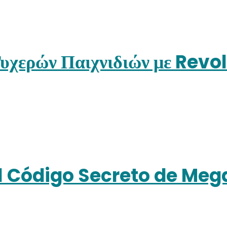
υχερών Παιχνιδιών με Revo
el Código Secreto de Me