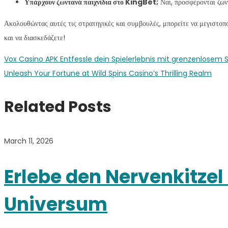
Υπάρχουν ζωντανά παιχνίδια στο KingBet;
Ναι, προσφέρονται ζωντ
Ακολουθώντας αυτές τις στρατηγικές και συμβουλές, μπορείτε να μεγιστοπ
και να διασκεδάζετε!
Vox Casino APK Entfessle dein Spielerlebnis mit grenzenlosem
Unleash Your Fortune at Wild Spins Casino’s Thrilling Realm
Related Posts
March 11, 2026
Erlebe den Nervenkitzel
Universum