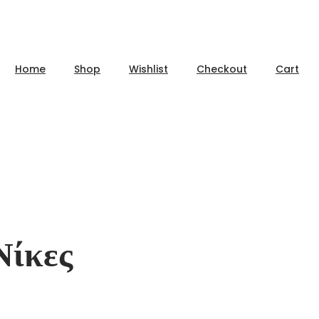
Home
Shop
Wishlist
Checkout
Cart
Νίκες