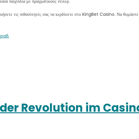
ανά παιχνίδια με πραγματικούς ντίλερ.
οιήσετε τις πιθανότητές σας να κερδίσετε στο KingBet Casino. Να θυμάστε 
 Spaß
 der Revolution im Casin